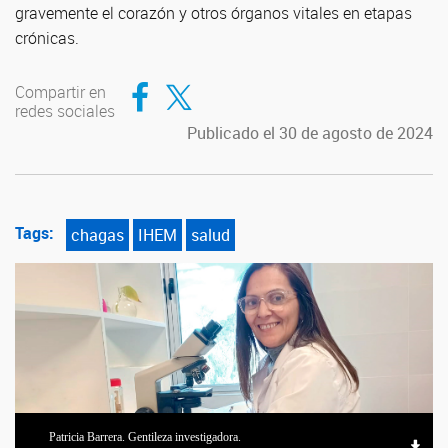
gravemente el corazón y otros órganos vitales en etapas
crónicas.
Compartir en Facebook
Compartir en Twitter
Compartir en
redes sociales
Publicado el 30 de agosto de 2024
Tags:
chagas
IHEM
salud
Patricia Barrera. Gentileza investigadora.
Jessica Gómez, Patricia Barrera y Mauro Coll. Gentileza investigadores.
Patricia Barrera. Gentileza investigadora.