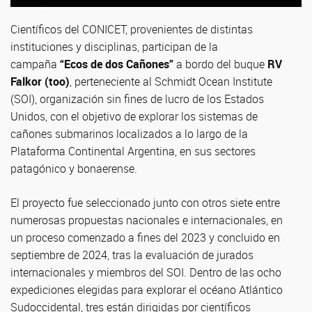
superficiales. Créditos: CIMA-UBA-CONICET.
Institute.
agua. Créditos: Schmidt Ocean Institute
Científicos del CONICET, provenientes de distintas
instituciones y disciplinas, participan de la
campaña
“
Ecos de dos Cañones”
a bordo del buque
RV
Falkor (too)
, perteneciente al Schmidt Ocean Institute
(SOI), organización sin fines de lucro de los Estados
Unidos, con el objetivo de explorar los sistemas de
cañones submarinos localizados a lo largo de la
Plataforma Continental Argentina, en sus sectores
patagónico y bonaerense.
El proyecto fue seleccionado junto con otros siete entre
numerosas propuestas nacionales e internacionales, en
un proceso comenzado a fines del 2023 y concluido en
septiembre de 2024, tras la evaluación de jurados
internacionales y miembros del SOI. Dentro de las ocho
expediciones elegidas para explorar el océano Atlántico
Sudoccidental, tres están dirigidas por científicos