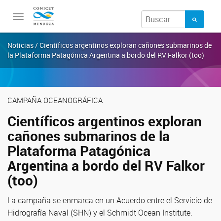
Toggle
navigation
Noticias / Científicos argentinos exploran cañones submarinos de
la Plataforma Patagónica Argentina a bordo del RV Falkor (too)
CAMPAÑA OCEANOGRÁFICA
Científicos argentinos exploran
cañones submarinos de la
Plataforma Patagónica
Argentina a bordo del RV Falkor
(too)
La campaña se enmarca en un Acuerdo entre el Servicio de
Hidrografía Naval (SHN) y el Schmidt Ocean Institute.