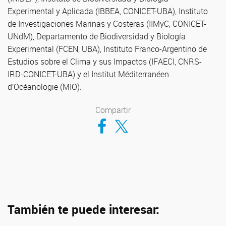
Experimental y Aplicada (IBBEA, CONICET-UBA), Instituto
de Investigaciones Marinas y Costeras (IIMyC, CONICET-
UNdM), Departamento de Biodiversidad y Biología
Experimental (FCEN, UBA), Instituto Franco-Argentino de
Estudios sobre el Clima y sus Impactos (IFAECI, CNRS-
IRD-CONICET-UBA) y el Institut Méditerranéen
d’Océanologie (MIO).
Compartir
Compartir en Facebook
Compartir en Twitter
También te puede interesar: