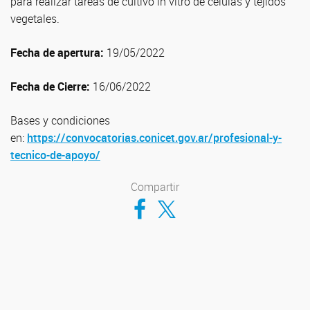
para realizar tareas de cultivo in vitro de células y tejidos
vegetales.
Fecha de apertura:
19/05/2022
Fecha de Cierre:
16/06/2022
Bases y condiciones
en:
https://convocatorias.conicet.gov.ar/profesional-y-
tecnico-de-apoyo/
Compartir
Compartir en Facebook
Compartir en Twitter