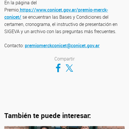
En la página del
Premio
https://www.conicet.gov.ar/premio-merck-
conicet/
se encuentran las Bases y Condiciones del
certamen, cronograma, el instructivo de presentación en
SIGEVA y un archivo con las preguntas más frecuentes.
Contacto:
premiomerckconicet@conicet.gov.ar
Compartir
Compartir en Facebook
Compartir en Twitter
También te puede interesar: