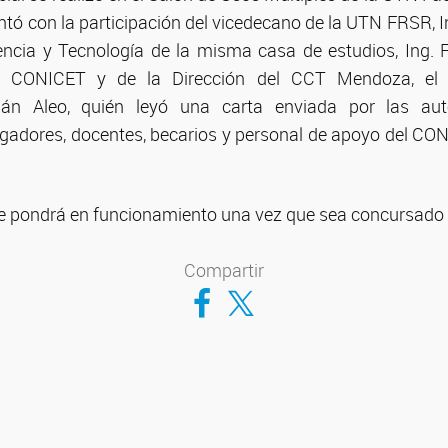
tó con la participación del vicedecano de la UTN FRSR, I
iencia y Tecnología de la misma casa de estudios, Ing. 
el CONICET y de la Dirección del CCT Mendoza, el 
ián Aleo, quién leyó una carta enviada por las aut
tigadores, docentes, becarios y personal de apoyo del CO
 se pondrá en funcionamiento una vez que sea concursado s
Compartir
Compartir en Facebook
Compartir en Twitter