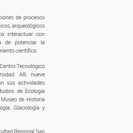
aciones de procesos
gicos, arqueológicos
ca interactuar con
a de potenciar la
iento científico.
l Centro Tecnológico
idad. Allí, nueve
án sus actividades
tudios de Ecología
 Museo de Historia
gía, Glaciología y
acultad Regional San