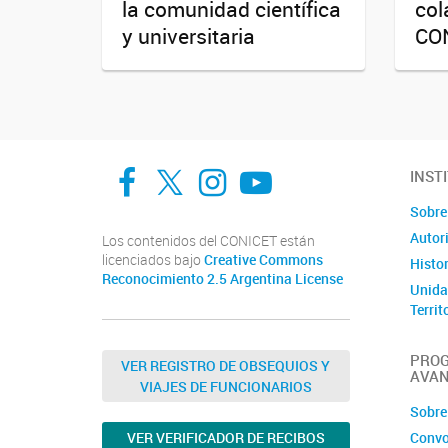
la comunidad científica
col
y universitaria
CO
Facebook
Twitter
Instagram
Youtube
INST
Sobre
Autor
Los contenidos del CONICET están
licenciados bajo
Creative Commons
Histor
Reconocimiento 2.5 Argentina License
Unida
Territ
Comit
Segur
PROG
VER REGISTRO DE OBSEQUIOS Y
AVA
Depós
VIAJES DE FUNCIONARIOS
React
Sobre
CONIC
Convo
VER VERIFICADOR DE RECIBOS