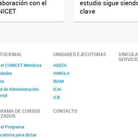
aboración con el
estudio sigue siend
NICET
clave
ITUCIONAL
UNIDADES EJECUTORAS
VINCULA
SERVICI
 el CONICET Mendoza
IADIZA
idades
IANIGLA
ia
IBAM
d de Administración
ICAI
orial
ICB
é de Higiene y
IDEVEA
idad
RAMA DE CURSOS
CONTACTO
IHEM
NZADOS
ito Central de
IMBECU
ivos Químicos
 el Programa
INAHE
ET Mendoza en cifras
catoria para dictar
INCIHUSA