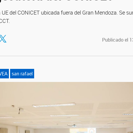
ra UE del CONICET ubicada fuera del Gran Mendoza. Se sum
 CCT.
tir en Facebook
ompartir en Twitter
Publicado el 
VEA
san rafael