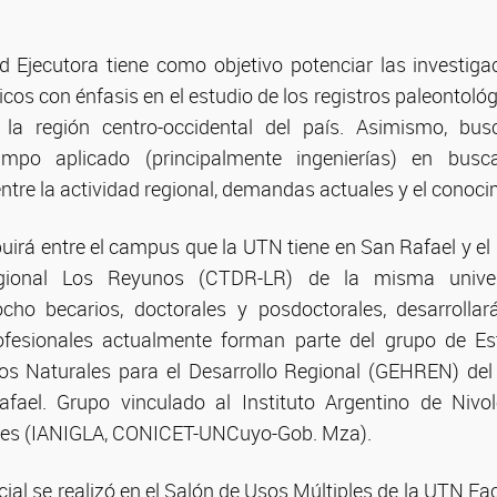
 Ejecutora tiene como objetivo potenciar las investig
icos con énfasis en el estudio de los registros paleontoló
la región centro-occidental del país. Asimismo, bus
campo aplicado (principalmente ingenierías) en busc
ntre la actividad regional, demandas actuales y el conocim
buirá entre el campus que la UTN tiene en San Rafael y e
gional Los Reyunos (CTDR-LR) de la misma univers
ocho becarios, doctorales y posdoctorales, desarrollar
profesionales actualmente forman parte del grupo de Es
sos Naturales para el Desarrollo Regional (GEHREN) del
fael. Grupo vinculado al Instituto Argentino de Nivolo
les (IANIGLA, CONICET-UNCuyo-Gob. Mza).
cial se realizó en el Salón de Usos Múltiples de la UTN F