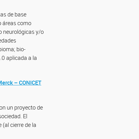
tas de base
do áreas como
o neurológicas y/o
medades
bioma; bio-
4.0 aplicada a la
Merck – CONICET
on un proyecto de
sociedad. El
(al cierre de la