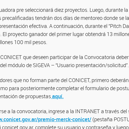
adora pre seleccionará diez proyectos. Luego, durante 
 precalificadas tendrán dos días de mentoreo donde se las
presentación efectiva. A continuación, durante el “Pitch D
. El proyecto ganador del primer lugar obtendrá 13 millon
llones 100 mil pesos.
l CONICET que deseen participar de la Convocatoria deber
 del módulo de SIGEVA – “Usuario presentación/solicitud”.
dores que no forman parte del CONICET, primero deberá
smo para posteriormente completar el formulario de postu
sentación de propuestas
aquí.
se a la convocatoria, ingrese a la INTRANET a través del s
.conicet.gov.ar/premio-merck-conicet/
(pestaña POSTU
si.conicet.gov.ar, complete su usuario y contraseña y luego 