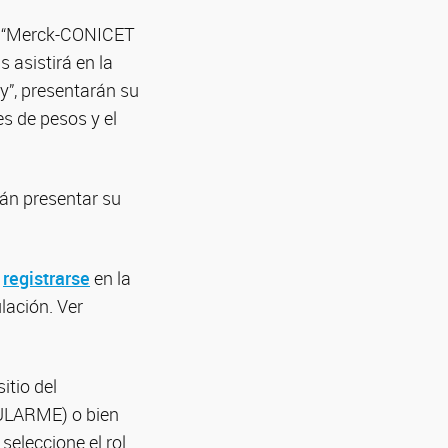
la “Merck-CONICET
 asistirá en la
ay”, presentarán su
es de pesos y el
án presentar su
n
registrarse
en la
lación. Ver
itio del
LARME) o bien
seleccione el rol