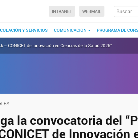
INTRANET
WEBMAIL
NCULACIÓN Y SERVICIOS
COMUNICACIÓN
PROGRAMA DE CUR
rck – CONICET de Innovación en Ciencias de la Salud 2026”
ALES
ga la convocatoria del “
CONICET de Innovación 