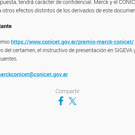
ropuesta, tendrá carácter de confidencial. Merck y el CONI
 otros efectos distintos de los derivados de este docume
tante
remio
https://www.conicet.gov.ar/premio-merck-conicet/
 del certamen, el instructivo de presentación en SIGEVA 
cuentes.
erckconicet@conicet.gov.ar
Compartir
Compartir en Facebook
Compartir en Twitter