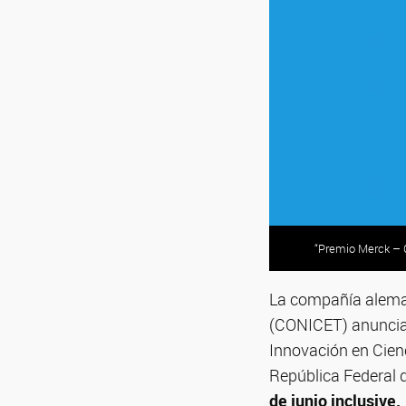
“Premio Merck – 
La compañía aleman
(CONICET) anuncian
Innovación en Cien
República Federal 
de junio inclusive.