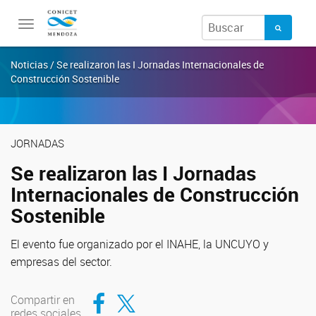
Toggle
navigation
Noticias / Se realizaron las I Jornadas Internacionales de
Construcción Sostenible
JORNADAS
Se realizaron las I Jornadas
Internacionales de Construcción
Sostenible
El evento fue organizado por el INAHE, la UNCUYO y
empresas del sector.
Compartir en Facebook
Compartir en Twitter
Compartir en
redes sociales