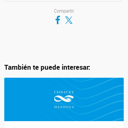
Compartir
Compartir en Facebook
Compartir en Twitter
También te puede interesar: