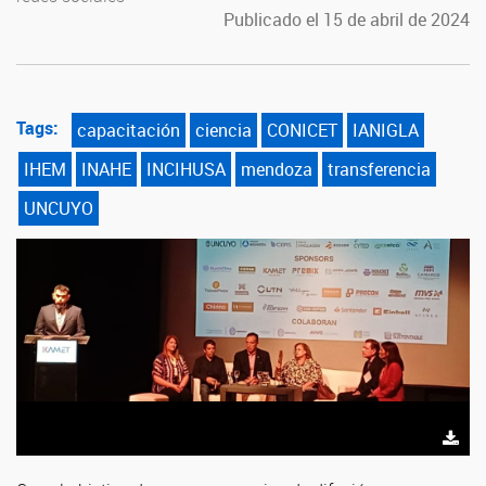
Publicado el 15 de abril de 2024
Tags:
capacitación
ciencia
CONICET
IANIGLA
IHEM
INAHE
INCIHUSA
mendoza
transferencia
UNCUYO