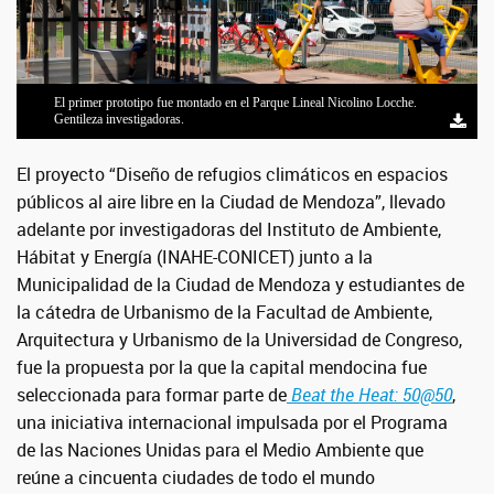
El primer prototipo fue montado en el Parque Lineal Nicolino Locche.
El primer prototipo fue montado en el Parque Lineal Nicolino Locche.
Equipo de trabajo. Gentileza investigadoras.
Gentileza investigadoras.
Gentileza investigadoras.
El proyecto “Diseño de refugios climáticos en espacios
públicos al aire libre en la Ciudad de Mendoza”, llevado
adelante por investigadoras del Instituto de Ambiente,
Hábitat y Energía (INAHE-CONICET) junto a la
Municipalidad de la Ciudad de Mendoza y estudiantes de
la cátedra de Urbanismo de la Facultad de Ambiente,
Arquitectura y Urbanismo de la Universidad de Congreso,
fue la propuesta por la que la capital mendocina fue
seleccionada para formar parte de
Beat the Heat: 50@50
,
una iniciativa internacional impulsada por el Programa
de las Naciones Unidas para el Medio Ambiente que
reúne a cincuenta ciudades de todo el mundo