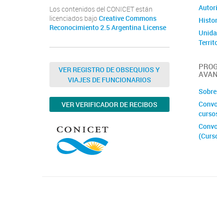
Autor
Los contenidos del CONICET están
licenciados bajo
Creative Commons
Histor
Reconocimiento 2.5 Argentina License
Unida
Territ
Comit
Segur
PROG
VER REGISTRO DE OBSEQUIOS Y
AVA
Depós
VIAJES DE FUNCIONARIOS
React
Sobre
CONIC
Convo
VER VERIFICADOR DE RECIBOS
curso
Convo
(Curs