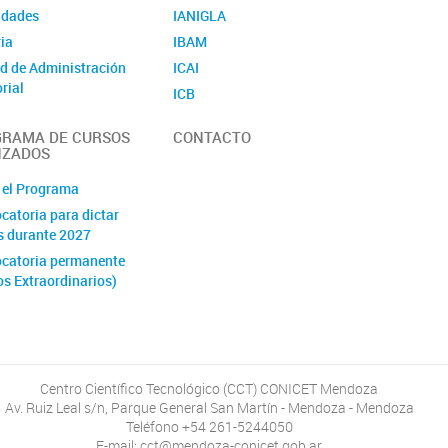
idades
IANIGLA
ia
IBAM
d de Administración
ICAI
orial
ICB
é de Higiene y
IDEVEA
idad
RAMA DE CURSOS
CONTACTO
IHEM
NZADOS
ito Central de
IMBECU
ivos Químicos
 el Programa
INAHE
ET Mendoza en cifras
catoria para dictar
INCIHUSA
s durante 2027
Unidades Asociadas
catoria permanente
os Extraordinarios)
Centro Científico Tecnológico (CCT) CONICET Mendoza
Av. Ruiz Leal s/n, Parque General San Martín - Mendoza - Mendoza
Teléfono +54 261-5244050
E-mail: cct@mendoza-conicet.gob.ar