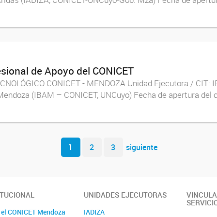
esional de Apoyo del CONICET
NOLÓGICO CONICET - MENDOZA Unidad Ejecutora / CIT: IBAM
de Mendoza (IBAM – CONICET, UNCuyo) Fecha de apertura del 
1
2
3
siguiente
ITUCIONAL
UNIDADES EJECUTORAS
VINCULA
SERVICI
 el CONICET Mendoza
IADIZA